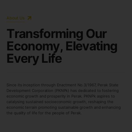
About Us
T
r
a
n
s
f
o
r
m
i
n
g
O
u
r
E
c
o
n
o
m
y
,
E
l
e
v
a
t
i
n
g
E
v
e
r
y
L
i
f
e
Since its inception through Enactment No.3/1967, Perak State
Development Corporation (PKNPk) has dedicated to fostering
economic growth and prosperity in Perak. PKNPk aspires to
catalysing sustained socioeconomic growth, reshaping the
economic terrain promoting sustainable growth and enhancing
the quality of life for the people of Perak.