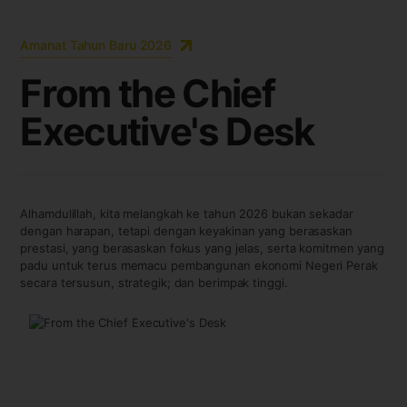
Amanat Tahun Baru 2026
F
r
o
m
t
h
e
C
h
i
e
f
E
x
e
c
u
t
i
v
e
'
s
D
e
s
k
Alhamdulillah, kita melangkah ke tahun 2026 bukan sekadar
dengan harapan, tetapi dengan keyakinan yang berasaskan
prestasi, yang berasaskan fokus yang jelas, serta komitmen yang
padu untuk terus memacu pembangunan ekonomi Negeri Perak
secara tersusun, strategik; dan berimpak tinggi.